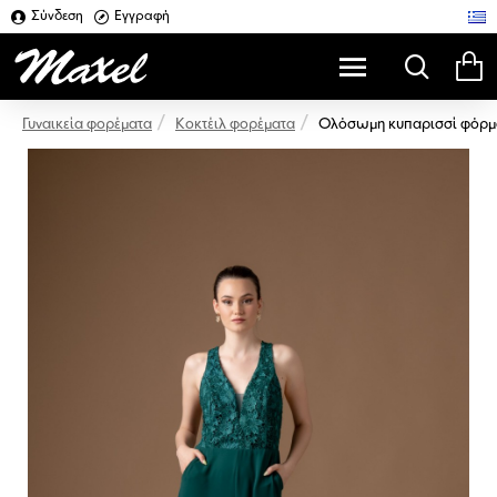
Σύνδεση
Εγγραφή
Κοκτέιλ φορέματα
Ολόσωμη κυπαρισσί φόρμα 
Γυναικεία φορέματα