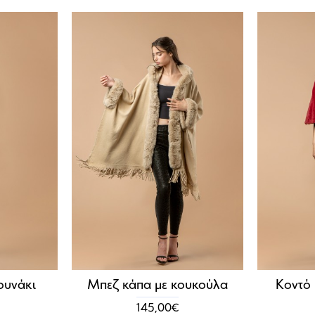
ουνάκι
Μπεζ κάπα με κουκούλα
Κοντό 
145,00€