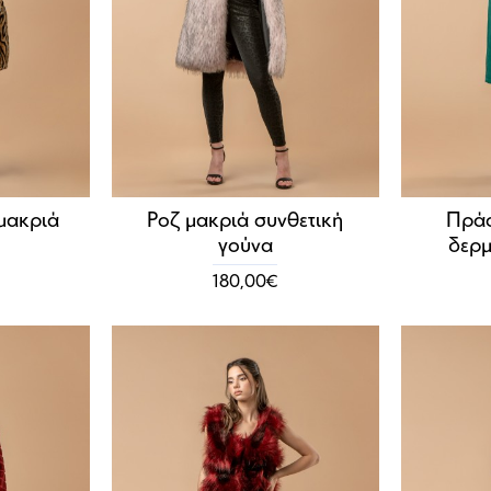
 μακριά
Ροζ μακριά συνθετική
Πράσ
γούνα
δερμ
180,00€