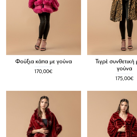
Φούξια κάπα με γούνα
Τιγρέ συνθετική
γούνα
170,00€
175,00€