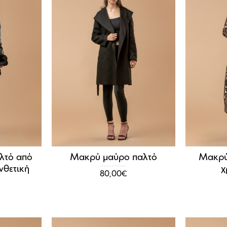
λτό από
Μακρύ μαύρο παλτό
Μακρύ
νθετική
χ
80,00€