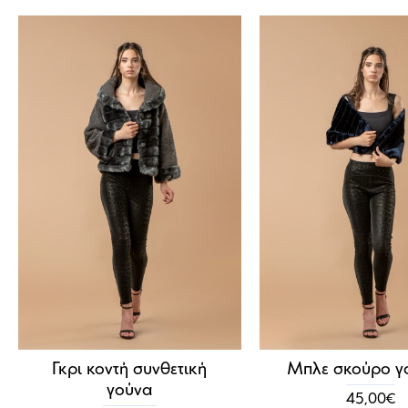
Γκρι κοντή συνθετική
Μπλε σκούρο γ
γούνα
45,00€