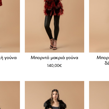
κή γούνα
Μπορντό μακριά γούνα
Μπορν
δ
140,00€