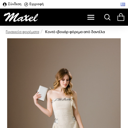
Σύνδεση
Εγγραφή
Kοντό ιβουάρ φόρεμα από δαντέλα
Γυναικεία φορέματα