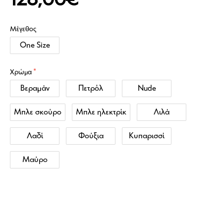
128,00€
Μέγεθος
One Size
Χρώμα
Βεραμάν
Πετρόλ
Nude
Μπλε σκούρο
Μπλε ηλεκτρίκ
Λιλά
Λαδί
Φούξια
Κυπαρισσί
Μαύρο