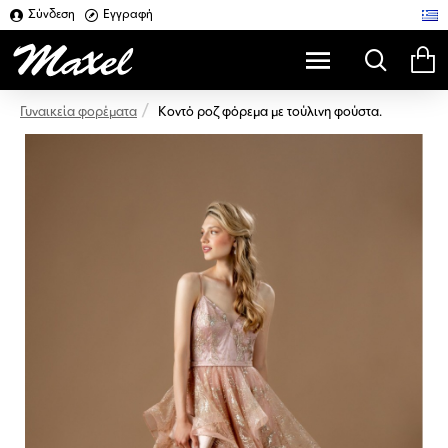
Σύνδεση
Εγγραφή
Κοντό ροζ φόρεμα με τούλινη φούστα.
Γυναικεία φορέματα