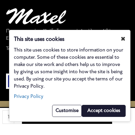
Παπαναστασίου 11, έξοδος μετρό Αιγάλεω, Αθήνα,
Ελλάδα
✖
This site uses cookies
Τηλέφωνο: 21 0590 5843
This site uses cookies to store information on your
computer. Some of these cookies are essential to
make our site work and others help us to improve
by giving us some insight into how the site is being
used. By using our site you accept the terms of our
Privacy Policy.
Privacy Policy
©
2021 Maxel Bραδινά φορέματα
Customise
Accept cookies
ΠΡΟΣΘΉΚΗ ΣΤΟ ΚΑΛΆΘΙ
Κατασκευή e-shop reweb.gr