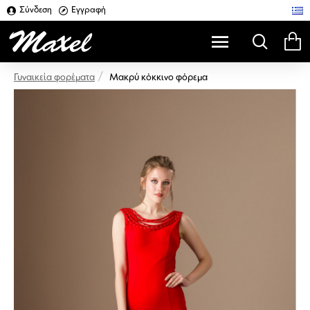
Σύνδεση
Εγγραφή
Μακρύ κόκκινο φόρεμα
Γυναικεία φορέματα