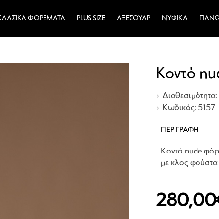
ΚΛΑΣΙΚΆ ΦΟΡΈΜΑΤΑ
PLUS SIZE
ΑΞΕΣΟΥΆΡ
ΝΥΦΙΚΆ
ΠΑΝΩ
Κοντό nu
Διαθεσιμότητα:
Κωδικός:
5157
ΠΕΡΙΓΡΑΦΉ
Κοντό nude φόρε
με κλος φούστα 
280,00