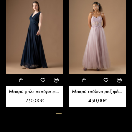
Μακρύ μπλε σκούρο φόρεμα κρουαζέ
Μακρύ τούλινο ροζ φόρεμα με κορσέ και πέρλες
230,00€
430,00€