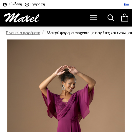
Σύνδεση
Εγγραφή
Μακρύ φόρεμα magenta με παγιέτες και ενσωμ
Γυναικεία φορέματα