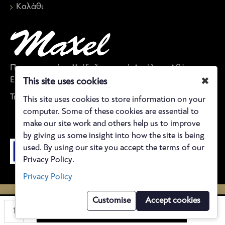
Καλάθι
Παπαναστασίου 11, έξοδος μετρό Αιγάλεω, Αθήνα,
Ελλάδα
✖
This site uses cookies
Τηλέφωνο: 21 0590 5843
This site uses cookies to store information on your
computer. Some of these cookies are essential to
make our site work and others help us to improve
by giving us some insight into how the site is being
used. By using our site you accept the terms of our
Privacy Policy.
Privacy Policy
©
2021 Maxel Bραδινά φορέματα
Customise
Accept cookies
ΠΡΟΣΘΉΚΗ ΣΤΟ ΚΑΛΆΘΙ
Κατασκευή e-shop reweb.gr