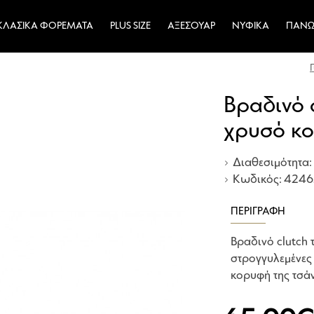
ΚΛΑΣΙΚΆ ΦΟΡΈΜΑΤΑ
PLUS SIZE
ΑΞΕΣΟΥΆΡ
ΝΥΦΙΚΆ
ΠΑΝΩ
Βραδινό 
χρυσό κ
Διαθεσιμότητα:
Κωδικός:
4246
ΠΕΡΙΓΡΑΦΉ
Βραδινό clutch 
στρογγυλεμένες
κορυφή της τσάν